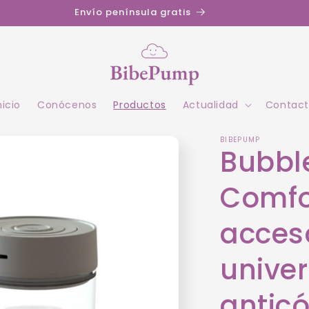
Descuentos exclusivos al registrarte con el correo
nicio
Conócenos
Productos
Actualidad
Contac
BIBEPUMP
Bubbl
Comfo
acces
univer
anticó