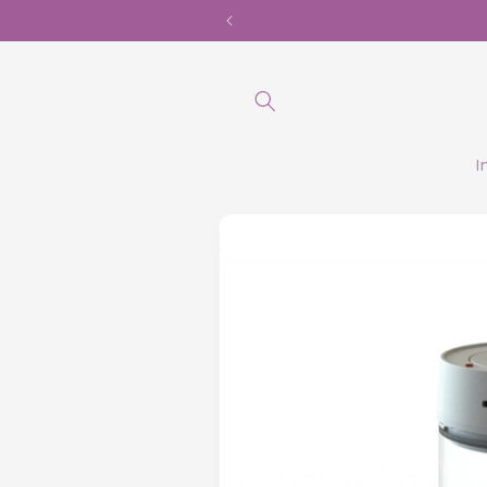
Ir
directamente
al contenido
I
Ir
directamente
a la
información
del producto