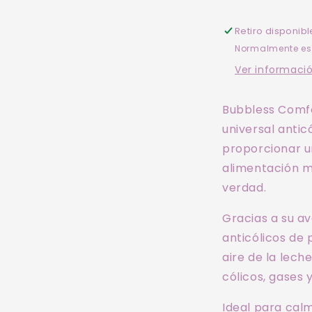
biberones
b
Retiro disponib
Normalmente est
Ver informació
Bubbless Comfo
universal antic
proporcionar u
alimentación 
verdad.
Gracias a su a
anticólicos de 
aire de la lech
cólicos, gases y
Ideal para calm