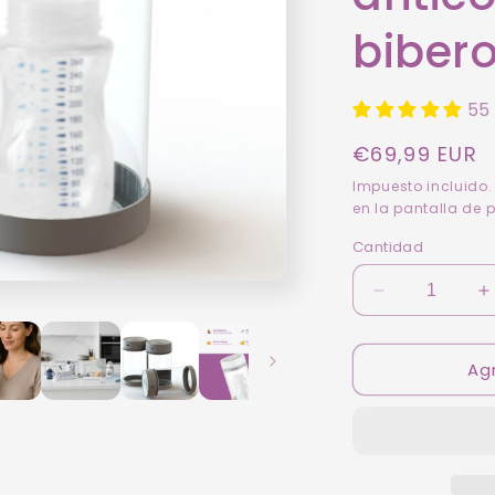
biber
55
Precio
€69,99 EUR
habitual
Impuesto incluido.
en la pantalla de 
Cantidad
Reducir
A
cantidad
c
para
p
Agr
Bubbless
B
Comfort:
C
accesorio
a
universal
u
anticólicos
a
para
p