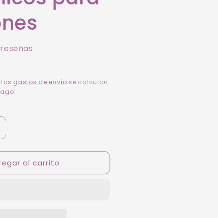
ones
 reseñas
 Los
gastos de envío
se calculan
pago.
umentar
antidad
ara
egar al carrito
ubbless
omfort:
ccesorio
niversal
nticólicos
ara