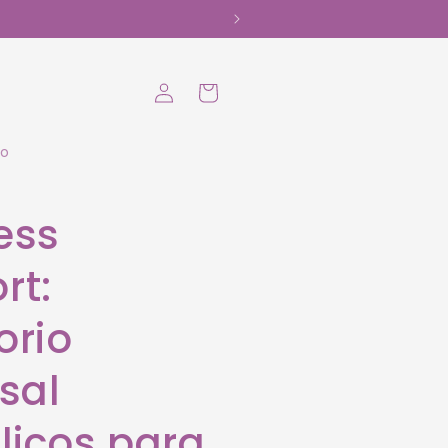
Iniciar
Carrito
sesión
to
ess
rt:
orio
sal
licos para